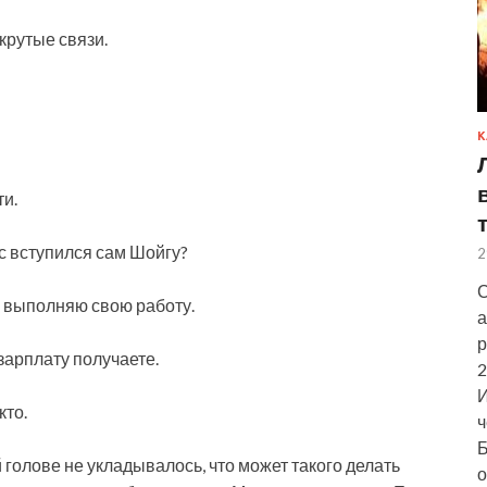
крутые связи.
К
и.
ас вступился сам Шойгу?
2
С
а выполняю свою работу.
а
р
зарплату получаете.
2
И
кто.
ч
Б
ей голове не укладывалось, что может такого делать
о