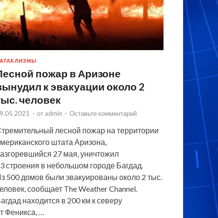
АТАКЛИЗМЫ
Лесной пожар в Аризоне
вынудил к эвакуации около 2
тыс. человек
9.05.2021
-
от
admin
-
Оставьте комментарий
тремительный лесной пожар на территории
мериканского штата Аризона,
азгоревшийся 27 мая, уничтожил
3 строения в небольшом городе Багдад.
з 500 домов были эвакуированы около 2 тыс.
еловек, сообщает The Weather Channel.
агдад находится в 200 км к северу
т Феникса, …