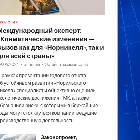
КОЛОГИЯ
Международный эксперт:
«Климатические изменения —
вызов как для «Норникеля», так и
для всей страны»
9.05.2021
-
от
admin
-
Оставьте комментарий
 рамках презентации годового отчета
б устойчивом развитии «Норильского
икеля» специалисты объективно оценили
кологические достижения ГМК, а также
бозначили риски, с которыми в ближайшие
оды могут столкнуться компании, ведущие
роизводственную деятельность
Законопроект,