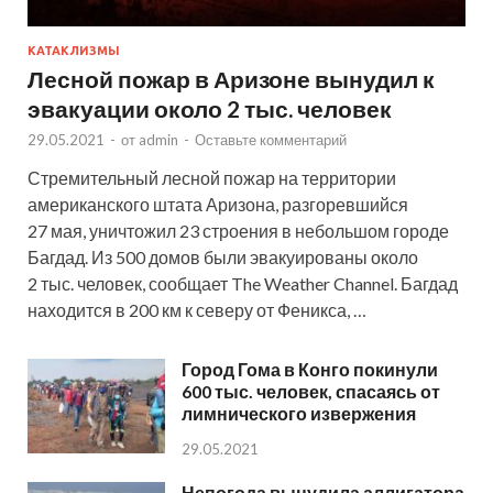
КАТАКЛИЗМЫ
Лесной пожар в Аризоне вынудил к
эвакуации около 2 тыс. человек
29.05.2021
-
от
admin
-
Оставьте комментарий
Стремительный лесной пожар на территории
американского штата Аризона, разгоревшийся
27 мая, уничтожил 23 строения в небольшом городе
Багдад. Из 500 домов были эвакуированы около
2 тыс. человек, сообщает The Weather Channel. Багдад
находится в 200 км к северу от Феникса, …
Город Гома в Конго покинули
600 тыс. человек, спасаясь от
лимнического извержения
29.05.2021
Непогода вынудила аллигатора