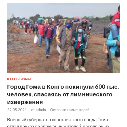
КАТАКЛИЗМЫ
Город Гома в Конго покинули 600 тыс.
человек, спасаясь от лимнического
извержения
29.05.2021
-
от
admin
-
Оставьте комментарий
Военный губернатор конголезского города Гома
отдал приказ об эвакуации жителей, населяющих