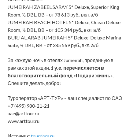
JUMEIRAH ZABEEL SARAY 5* Deluxe, Superior King
Room, ½ DBL, BB – от 78 613 руб., вкл. а/б
JUMEIRAH BEACH HOTEL 5* Deluxe, Ocean Deluxe
Room, ½ DBL, BB – от 105 344 руб., вкл. а/б
BURJ AL ARAB JUMEIRAH 5* Deluxe, Deluxe Marina
Suite, ½ DBL, BB – от 385 569 руб., вкл. а/б
За каждую ночь в отелях Jumeirah, проданную в
рамках этой акции,
1 у.е. перечисляется в
благотворительный фонд «Подари жизнь»
.
Спешите делать добро!
Туроператор «АРТ-ТУР» – ваш специалист по ОАЭ
+7 (495) 980-21-21
uae@arttour.ru
www.arttour.ru
Источник:
tourdom.ru