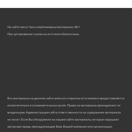
На сайте могут быть опубликованы материалы 18+!
При цитировании ссылка на источник обязательна.
Все материалы на данном сайте взяты из открытых источников и предоставляются
исключительно в ознакомительных целях. Права на материалы принадлежат их
владельцам. Администрация сайта ответственности за содержание материала
не несет. Если Вы обнаружили на нашем сайте материалы, которые нарушают
авторские права, принадлежащие Вам, Вашей компании или организации,