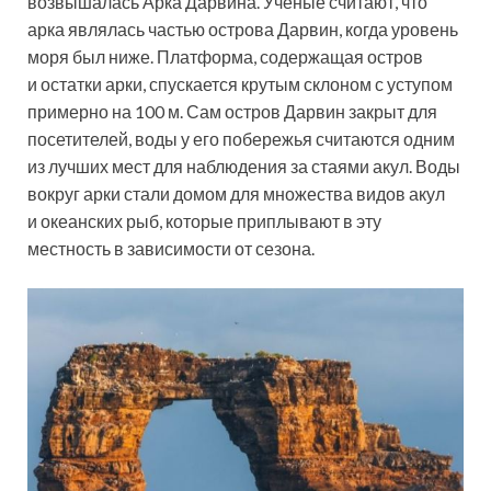
возвышалась Арка Дарвина. Ученые считают, что
арка являлась частью острова Дарвин, когда уровень
моря был ниже. Платформа, содержащая остров
и остатки арки, спускается крутым склоном с уступом
примерно на 100 м. Сам остров Дарвин закрыт для
посетителей, воды у его побережья считаются одним
из лучших мест для наблюдения за стаями акул. Воды
вокруг арки стали домом для множества видов акул
и океанских рыб, которые приплывают в эту
местность в зависимости от сезона.