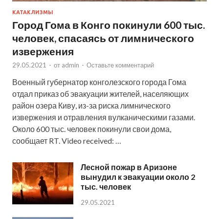
КАТАКЛИЗМЫ
Город Гома в Конго покинули 600 тыс.
человек, спасаясь от лимнического
извержения
29.05.2021
-
от
admin
-
Оставьте комментарий
Военный губернатор конголезского города Гома
отдал приказ об эвакуации жителей, населяющих
район озера Киву, из-за риска лимнического
извержения и отравления вулканическими газами.
Около 600 тыс. человек покинули свои дома,
сообщает RT. Video received: …
Лесной пожар в Аризоне
вынудил к эвакуации около 2
тыс. человек
29.05.2021