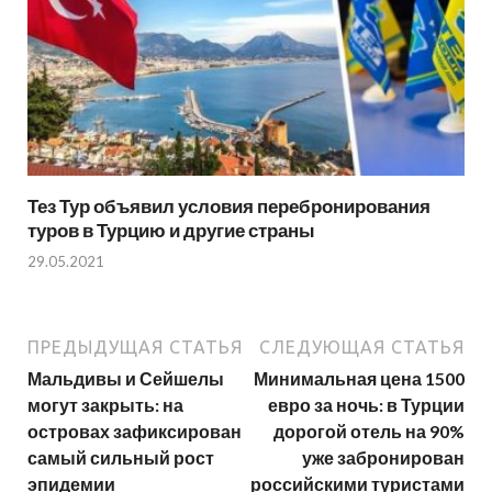
Тез Тур объявил условия перебронирования
туров в Турцию и другие страны
29.05.2021
ПРЕДЫДУЩАЯ СТАТЬЯ
СЛЕДУЮЩАЯ СТАТЬЯ
Мальдивы и Сейшелы
Минимальная цена 1500
могут закрыть: на
евро за ночь: в Турции
островах зафиксирован
дорогой отель на 90%
самый сильный рост
уже забронирован
эпидемии
российскими туристами