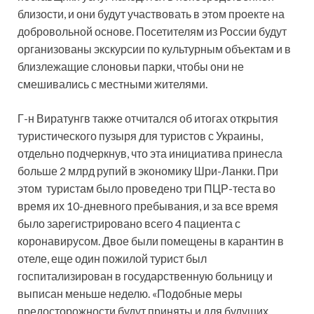
близости, и они будут участвовать в этом проекте на
добровольной основе. Посетителям из России будут
организованы экскурсии по культурным объектам и в
близлежащие слоновьи парки, чтобы они не
смешивались с местными жителями.
Г-н Виратунгв также отчитался об итогах открытия
туристического пузыря для туристов с Украины,
отдельно подчеркнув, что эта инициатива принесла
больше 2 млрд рупий в экономику Шри-Ланки. При
этом туристам было проведено три ПЦР-теста во
время их 10-дневного пребывания, и за все время
было зарегистрировано всего 4 пациента с
коронавирусом. Двое были помещены в карантин в
отеле, еще один пожилой турист был
госпитализирован в государственную больницу и
выписан меньше неделю. «Подобные меры
предосторожности будут приняты и для будущих