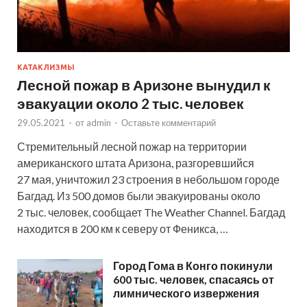
КАТАКЛИЗМЫ
Лесной пожар в Аризоне вынудил к
эвакуации около 2 тыс. человек
29.05.2021
-
от
admin
-
Оставьте комментарий
Стремительный лесной пожар на территории
американского штата Аризона, разгоревшийся
27 мая, уничтожил 23 строения в небольшом городе
Багдад. Из 500 домов были эвакуированы около
2 тыс. человек, сообщает The Weather Channel. Багдад
находится в 200 км к северу от Феникса, …
Город Гома в Конго покинули
600 тыс. человек, спасаясь от
лимнического извержения