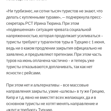
«Ни турбизнес, ни сотни тысяч туристов не знают, что
делать с купленными турами», — подчеркнула пресс-
секретарь РСТ Ирина Тюрина. При этом
«подвешенная» ситуация чревата социальной
напряженностью, которая продолжает усиливаться –
туристы требуют у турагентов туры в Турцию с 1 июня,
ведь ни о каком продлении закрытия официально не
заявлено, и предъявляют претензии. При этом часть
туров на июнь оплачена частично – и теперь уже
туристы отказываются доплачивать, так как нет
ясности с рейсами.
При этом нет и альтернативы – все массовые
направления закрыты, узкие «шлюзы» в ту же Грецию,
Кипр и т.д. явно не вместят всех желающих, да и в
основном туристы не хотят менять направление и
«ждут и требуют» Турцию.