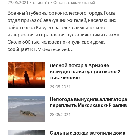
29.05.2021
-
от
admin
-
Оставьте комментарий
Военный губернатор конголезского города Гома
отдал приказ об эвакуации жителей, населяющих
район озера Киву, из-за риска лимнического
извержения и отравления вулканическими газами.
Около 600 тыс. человек покинули свои дома,
сообщает RT. Video received: …
Лесной пожар в Аризоне
вынудил к эвакуации около 2
тыс. человек
29.05.2021
Непогода вынудила аллигатора
переплыть Мексиканский залив
28.05.2021
Сильные дожди затопили дома