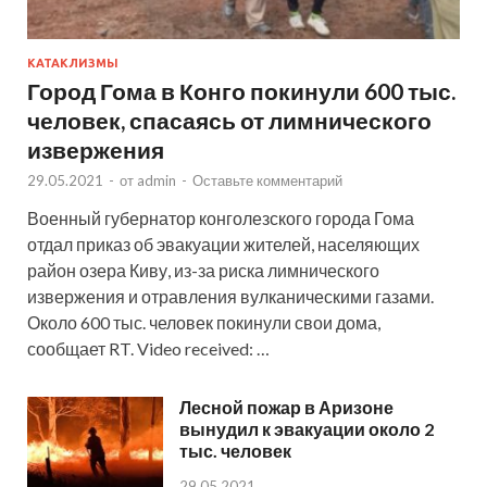
КАТАКЛИЗМЫ
Город Гома в Конго покинули 600 тыс.
человек, спасаясь от лимнического
извержения
29.05.2021
-
от
admin
-
Оставьте комментарий
Военный губернатор конголезского города Гома
отдал приказ об эвакуации жителей, населяющих
район озера Киву, из-за риска лимнического
извержения и отравления вулканическими газами.
Около 600 тыс. человек покинули свои дома,
сообщает RT. Video received: …
Лесной пожар в Аризоне
вынудил к эвакуации около 2
тыс. человек
29.05.2021