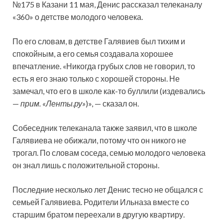
№175 в Казани 11 мая, Денис рассказал телеканалу
«360» о детстве молодого человека.
По его словам, в детстве Галявиев был тихим и
спокойным, а его семья создавала хорошее
впечатление. «Никогда
грубых слов не говорил, то
есть я его знаю только с хорошей стороны. Не
замечал, что его в школе как-то буллили (издевались
—
прим. «Ленты.ру»
)», — сказал он.
Собеседник телеканала также заявил, что в школе
Галявиева не обижали, потому что он никого не
трогал. По словам соседа, семью молодого человека
он знал лишь с положительной стороны.
Последние несколько лет Денис тесно не общался с
семьей Галявиева. Родители Ильназа вместе со
старшим братом переехали в другую квартиру.