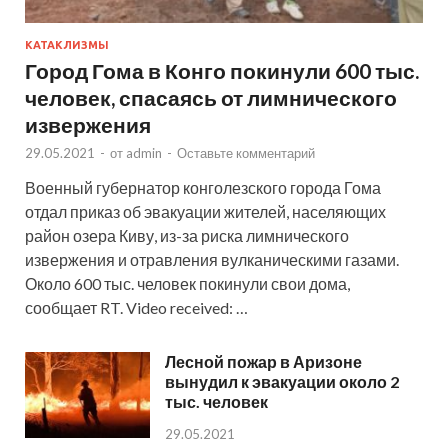
КАТАКЛИЗМЫ
Город Гома в Конго покинули 600 тыс.
человек, спасаясь от лимнического
извержения
29.05.2021
-
от
admin
-
Оставьте комментарий
Военный губернатор конголезского города Гома
отдал приказ об эвакуации жителей, населяющих
район озера Киву, из-за риска лимнического
извержения и отравления вулканическими газами.
Около 600 тыс. человек покинули свои дома,
сообщает RT. Video received: …
Лесной пожар в Аризоне
вынудил к эвакуации около 2
тыс. человек
29.05.2021