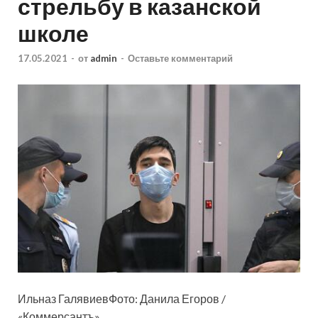
стрельбу в казанской
школе
17.05.2021
-
от
admin
-
Оставьте комментарий
Ильназ ГалявиевФото: Данила Егоров /
«Коммерсантъ»