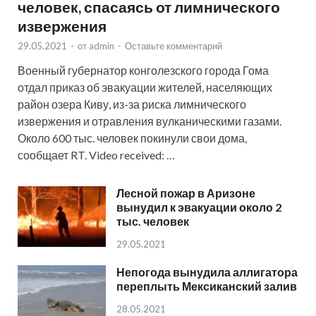
человек, спасаясь от лимнического
извержения
29.05.2021
-
от
admin
-
Оставьте комментарий
Военный губернатор конголезского города Гома
отдал приказ об эвакуации жителей, населяющих
район озера Киву, из-за риска лимнического
извержения и отравления вулканическими газами.
Около 600 тыс. человек покинули свои дома,
сообщает RT. Video received: …
Лесной пожар в Аризоне
вынудил к эвакуации около 2
тыс. человек
29.05.2021
Непогода вынудила аллигатора
переплыть Мексиканский залив
28.05.2021