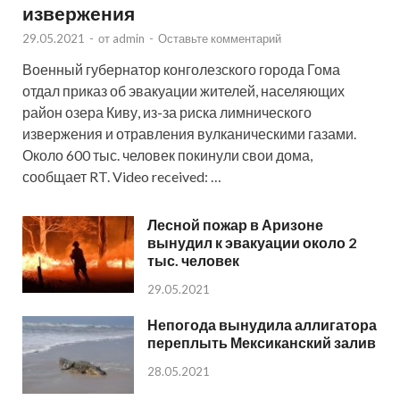
извержения
29.05.2021
-
от
admin
-
Оставьте комментарий
Военный губернатор конголезского города Гома
отдал приказ об эвакуации жителей, населяющих
район озера Киву, из-за риска лимнического
извержения и отравления вулканическими газами.
Около 600 тыс. человек покинули свои дома,
сообщает RT. Video received: …
Лесной пожар в Аризоне
вынудил к эвакуации около 2
тыс. человек
29.05.2021
Непогода вынудила аллигатора
переплыть Мексиканский залив
28.05.2021