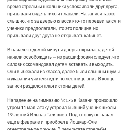
время стрельбы школьники успокаивали друг друга,
призывали сидеть тихо и плакали. На записи также
слышно, что за дверью класса кто-то передвигался, и
ученики предполагали, что это полиция, но
призывали друг друга не открывать кабинет.
В начале седьмой минуты дверь открылась, детей
начали освобождать — из расшифровки следует, что
силовик скомандовал детям вставать и выходить.
Они выбежали из класса, далее были слышны шумы
и указания учителя идти по лестнице вниз. В конце
записи раздался плач и стоны детей.
Нападение на гимназию №175 в Казани произошло
утром 11 мая, атаку устроил бывший ученик школы
19-летний Ильназ Галявиев. Подготовку он начал
еще в феврале и приобрел в Йошкар-Оле
огнестрельное оружие. В результате стрельбы