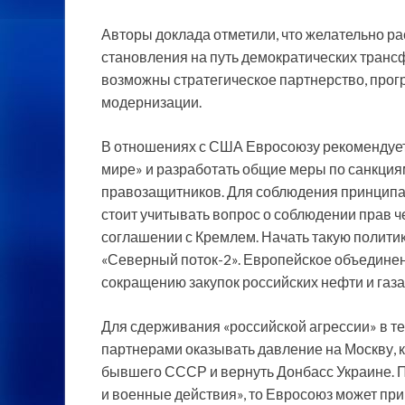
Авторы доклада отметили, что желательно ра
становления на путь демократических транс
возможны стратегическое партнерство, про
модернизации.
В отношениях с США Евросоюзу рекомендует
мире» и разработать общие меры по санкция
правозащитников. Для соблюдения принципа
стоит учитывать вопрос о соблюдении прав 
соглашении с Кремлем. Начать такую политик
«Северный поток-2». Европейское объединен
сокращению закупок российских нефти и газа
Для сдерживания «российской агрессии» в т
партнерами оказывать давление на Москву, 
бывшего СССР и вернуть Донбасс Украине. П
и военные действия», то Евросоюз может пр