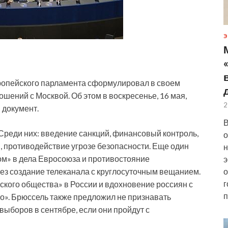
Э
опейского парламента сформулировал в своем
ений с Москвой. Об этом в воскресенье, 16 мая,
2
 документ.
В
Среди них: введение санкций, финансовый контроль,
о
 противодействие угрозе безопасности. Еще один
н
ом» в дела Евросоюза и противостояние
э
рез создание телеканала с круглосуточным вещанием.
о
г
кого общества» в России и вдохновение россиян с
п
». Брюссель также предложил не признавать
выборов в сентябре, если они пройдут с