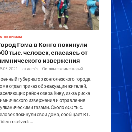
АТАКЛИЗМЫ
Город Гома в Конго покинули
600 тыс. человек, спасаясь от
лимнического извержения
9.05.2021
-
от
admin
-
Оставьте комментарий
оенный губернатор конголезского города
ома отдал приказ об эвакуации жителей,
аселяющих район озера Киву, из-за риска
имнического извержения и отравления
улканическими газами. Около 600 тыс.
еловек покинули свои дома, сообщает RT.
ideo received: …