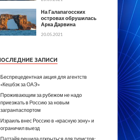
На Галапагосских
островах обрушилась
Арка Дарвина
20.05.2021
ПОСЛЕДНИЕ ЗАПИСИ
Беспрецедентная акция для агентств
«Кешбэк за ОАЭ»
Проживающим за рубежом не надо
приезжать в Россию за новым
загранпаспортом
Израиль внес Россию в «красную зону» и
ограничил выезд
Паттайя решила открыться для туристов: