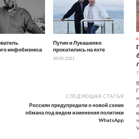
К
ователь
Путин и Лукашенко
ого инфобизнеса
прокатились на яхте
30.05.2021
2
В
Г
СЛЕДУЮЩАЯ СТАТЬЯ
н
Россиян предупредили о новой схеме
л
обмана под видом изменения политики
в
WhatsApp
ч
V