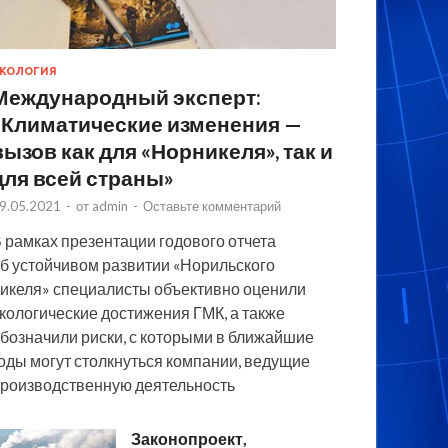
КОЛОГИЯ
Международный эксперт:
«Климатические изменения —
вызов как для «Норникеля», так и
для всей страны»
9.05.2021
-
от
admin
-
Оставьте комментарий
 рамках презентации годового отчета
б устойчивом развитии «Норильского
икеля» специалисты объективно оценили
кологические достижения ГМК, а также
бозначили риски, с которыми в ближайшие
оды могут столкнуться компании, ведущие
роизводственную деятельность
Законопроект,