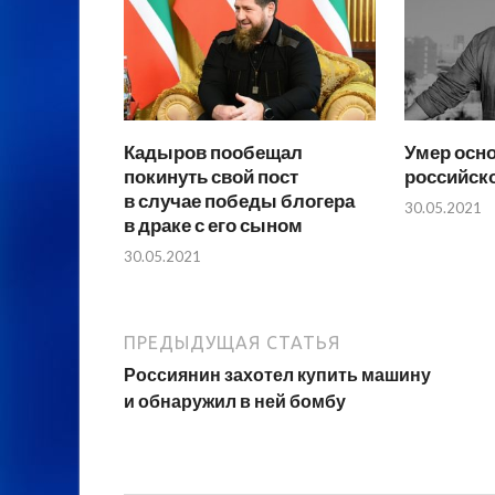
Кадыров пообещал
Умер осн
покинуть свой пост
российск
в случае победы блогера
30.05.2021
в драке с его сыном
30.05.2021
ПРЕДЫДУЩАЯ СТАТЬЯ
Россиянин захотел купить машину
и обнаружил в ней бомбу