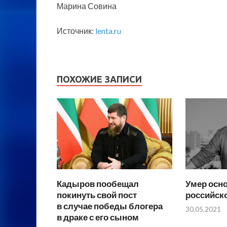
Марина Совина
Источник:
lenta.ru
ПОХОЖИЕ ЗАПИСИ
Кадыров пообещал
Умер осн
покинуть свой пост
российск
в случае победы блогера
30.05.2021
в драке с его сыном