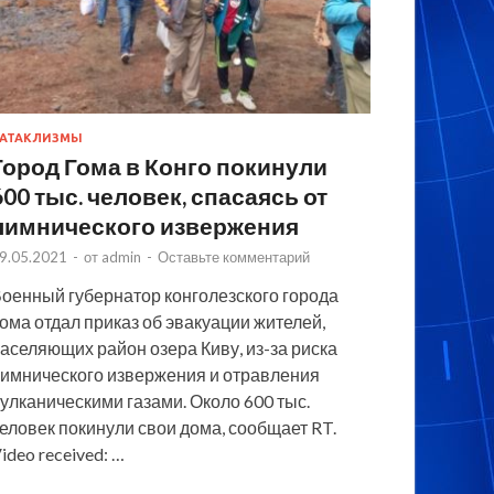
АТАКЛИЗМЫ
Город Гома в Конго покинули
600 тыс. человек, спасаясь от
лимнического извержения
9.05.2021
-
от
admin
-
Оставьте комментарий
оенный губернатор конголезского города
ома отдал приказ об эвакуации жителей,
аселяющих район озера Киву, из-за риска
имнического извержения и отравления
улканическими газами. Около 600 тыс.
еловек покинули свои дома, сообщает RT.
ideo received: …