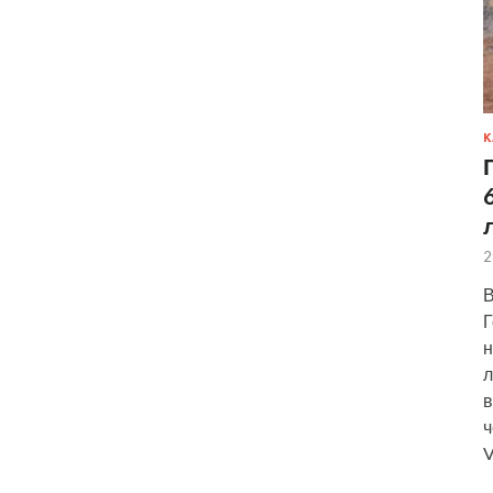
К
2
В
Г
н
л
в
ч
V