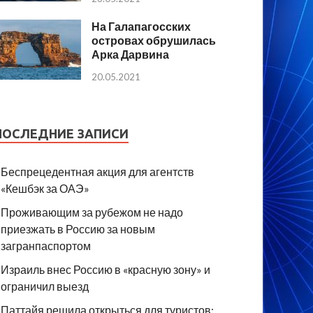
На Галапагосских
островах обрушилась
Арка Дарвина
20.05.2021
ПОСЛЕДНИЕ ЗАПИСИ
Беспрецедентная акция для агентств
«Кешбэк за ОАЭ»
Проживающим за рубежом не надо
приезжать в Россию за новым
загранпаспортом
Израиль внес Россию в «красную зону» и
ограничил выезд
Паттайя решила открыться для туристов: