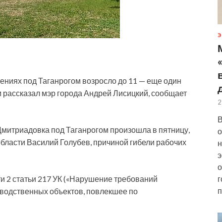
Э
ениях под Таганрогом возросло до 11 — еще один
м рассказал мэр города Андрей Лисицкий, сообщает
2
В
 Дмитриадовка
под Таганрогом произошла в пятницу,
о
области Василий Голубев, причиной гибели рабочих
н
э
о
и 2 статьи 217 УК («Нарушение требований
г
п
водственных объектов, повлекшее по