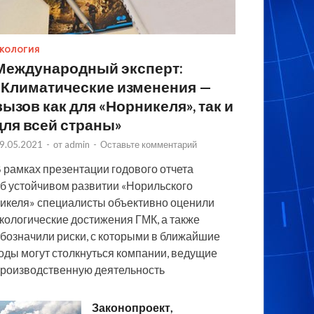
КОЛОГИЯ
Международный эксперт:
«Климатические изменения —
вызов как для «Норникеля», так и
для всей страны»
9.05.2021
-
от
admin
-
Оставьте комментарий
 рамках презентации годового отчета
б устойчивом развитии «Норильского
икеля» специалисты объективно оценили
кологические достижения ГМК, а также
бозначили риски, с которыми в ближайшие
оды могут столкнуться компании, ведущие
роизводственную деятельность
Законопроект,