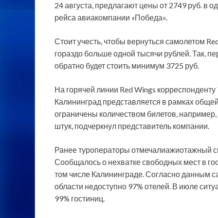
24 августа, предлагают цены от 2749 руб. в о
рейса авиакомпании «Победа».
Стоит учесть, чтобы вернуться самолетом Red
гораздо больше одной тысячи рублей. Так, пер
обратно будет стоить минимум 3725 руб.
На горячей линии Red Wings корреспонденту 
Калининград представляется в рамках общей
ограничены количеством билетов, например, н
штук, подчеркнул представитель компании.
Ранее туроператоры отмечалиажиотажный спр
Сообщалось о нехватке свободных мест в гос
том числе Калининграде. Согласно данным сай
области недоступно 97% отелей. В июле сит
99% гостиниц.