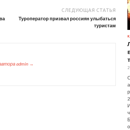
СЛЕДУЮЩАЯ СТАТЬЯ
ва
Туроператор призвал россиян улыбаться
туристам
К
автора admin →
2
С
а
р
2
И
ч
Б
о