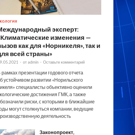
КОЛОГИЯ
Международный эксперт:
«Климатические изменения —
вызов как для «Норникеля», так и
для всей страны»
9.05.2021
-
от
admin
-
Оставьте комментарий
 рамках презентации годового отчета
б устойчивом развитии «Норильского
икеля» специалисты объективно оценили
кологические достижения ГМК, а также
бозначили риски, с которыми в ближайшие
оды могут столкнуться компании, ведущие
роизводственную деятельность
Законопроект,