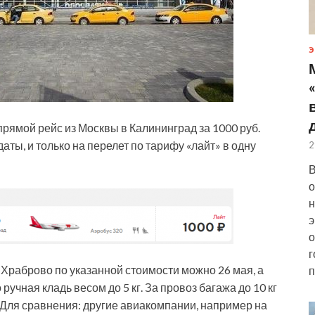
Э
рямой рейс из Москвы в Калининград за 1000 руб.
ты, и только на перелет по тарифу «лайт» в одну
2
В
о
н
э
о
г
 в Храброво по указанной стоимости
можно 26 мая, а
п
 ручная кладь весом до 5 кг. За провоз багажа до 10 кг
 Для сравнения: другие авиакомпании, например на