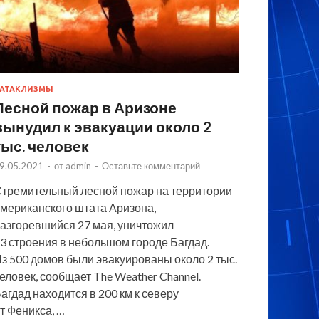
АТАКЛИЗМЫ
Лесной пожар в Аризоне
вынудил к эвакуации около 2
тыс. человек
9.05.2021
-
от
admin
-
Оставьте комментарий
тремительный лесной пожар на территории
мериканского штата Аризона,
азгоревшийся 27 мая, уничтожил
3 строения в небольшом городе Багдад.
з 500 домов были эвакуированы около 2 тыс.
еловек, сообщает The Weather Channel.
агдад находится в 200 км к северу
т Феникса, …