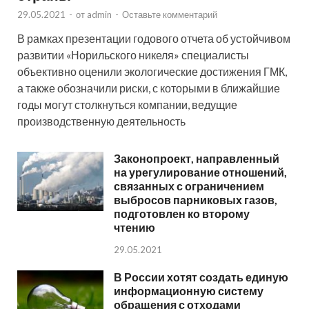
29.05.2021
-
от
admin
-
Оставьте комментарий
В рамках презентации годового отчета об устойчивом
развитии «Норильского никеля» специалисты
объективно оценили экологические достижения ГМК,
а также обозначили риски, с которыми в ближайшие
годы могут столкнуться компании, ведущие
производственную деятельность
Законопроект, направленный
на урегулирование отношений,
связанных с ограничением
выбросов парниковых газов,
подготовлен ко второму
чтению
29.05.2021
В России хотят создать единую
информационную систему
обращения с отходами