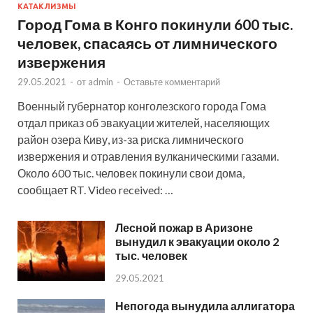
КАТАКЛИЗМЫ
Город Гома в Конго покинули 600 тыс.
человек, спасаясь от лимнического
извержения
29.05.2021
-
от
admin
-
Оставьте комментарий
Военный губернатор конголезского города Гома
отдал приказ об эвакуации жителей, населяющих
район озера Киву, из-за риска лимнического
извержения и отравления вулканическими газами.
Около 600 тыс. человек покинули свои дома,
сообщает RT. Video received: …
Лесной пожар в Аризоне
вынудил к эвакуации около 2
тыс. человек
29.05.2021
Непогода вынудила аллигатора