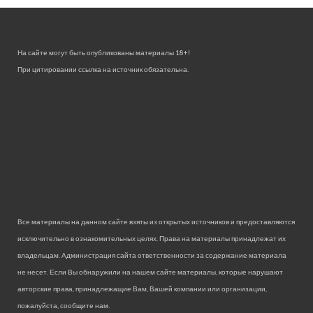
На сайте могут быть опубликованы материалы 18+!
При цитировании ссылка на источник обязательна.
Все материалы на данном сайте взяты из открытых источников и предоставляются
исключительно в ознакомительных целях. Права на материалы принадлежат их
владельцам. Администрация сайта ответственности за содержание материала
не несет. Если Вы обнаружили на нашем сайте материалы, которые нарушают
авторские права, принадлежащие Вам, Вашей компании или организации,
пожалуйста, сообщите нам.