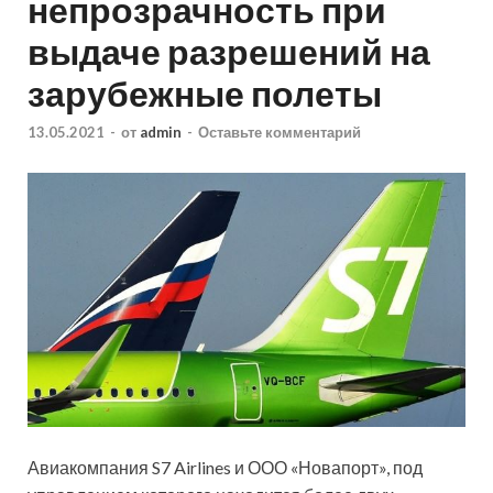
непрозрачность при
выдаче разрешений на
зарубежные полеты
13.05.2021
-
от
admin
-
Оставьте комментарий
Авиакомпания S7 Airlines и ООО «Новапорт», под