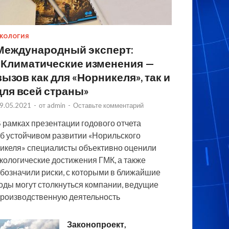
КОЛОГИЯ
Международный эксперт:
«Климатические изменения —
вызов как для «Норникеля», так и
для всей страны»
9.05.2021
-
от
admin
-
Оставьте комментарий
 рамках презентации годового отчета
б устойчивом развитии «Норильского
икеля» специалисты объективно оценили
кологические достижения ГМК, а также
бозначили риски, с которыми в ближайшие
оды могут столкнуться компании, ведущие
роизводственную деятельность
Законопроект,