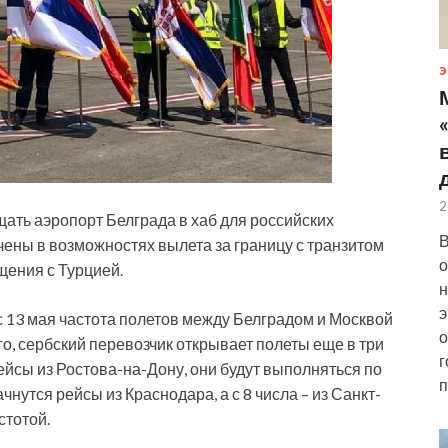
Э
2
ать аэропорт Белграда в хаб для российских
В
чены в возможностях вылета за границу с транзитом
о
щения с Турцией.
н
э
с 13 мая частота полетов между Белградом и Москвой
о
ого, сербский перевозчик открывает полеты еще в три
г
ейсы из Ростова-на-Дону, они будут выполняться по
п
нутся рейсы из Краснодара, а с 8 числа – из Санкт-
стотой.