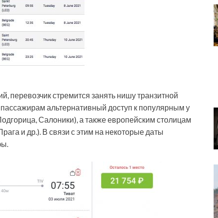
й, перевозчик стремится занять нишу транзитной
пассажирам альтернативный доступ к популярным у
 Подгорица, Салоники), а также европейским столицам
ага и др.). В связи с этим на некоторые даты
фы.