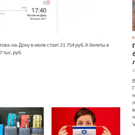
К
това-на-Дону в июле стоит 21 754 руб. А билеты в
 тыс. руб.
2
В
Г
н
л
в
ч
V