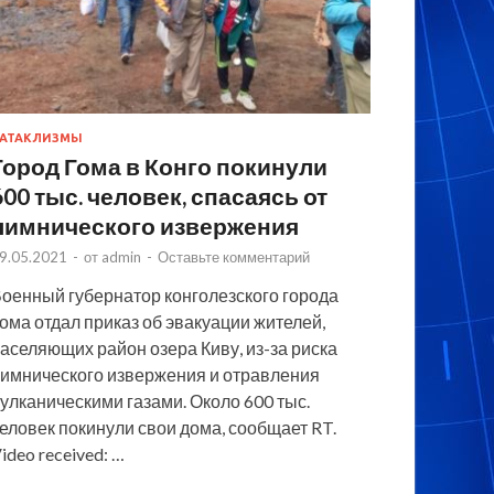
АТАКЛИЗМЫ
Город Гома в Конго покинули
600 тыс. человек, спасаясь от
лимнического извержения
9.05.2021
-
от
admin
-
Оставьте комментарий
оенный губернатор конголезского города
ома отдал приказ об эвакуации жителей,
аселяющих район озера Киву, из-за риска
имнического извержения и отравления
улканическими газами. Около 600 тыс.
еловек покинули свои дома, сообщает RT.
ideo received: …