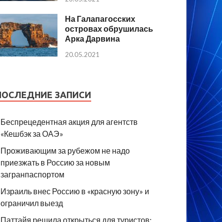
На Галапагосских
островах обрушилась
Арка Дарвина
20.05.2021
ПОСЛЕДНИЕ ЗАПИСИ
Беспрецедентная акция для агентств
«Кешбэк за ОАЭ»
Проживающим за рубежом не надо
приезжать в Россию за новым
загранпаспортом
Израиль внес Россию в «красную зону» и
ограничил выезд
Паттайя решила открыться для туристов: