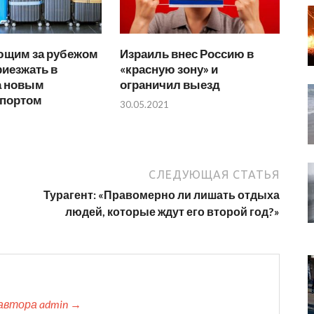
щим за рубежом
Израиль внес Россию в
риезжать в
«красную зону» и
а новым
ограничил выезд
спортом
30.05.2021
СЛЕДУЮЩАЯ СТАТЬЯ
Турагент: «Правомерно ли лишать отдыха
людей, которые ждут его второй год?»
автора admin →