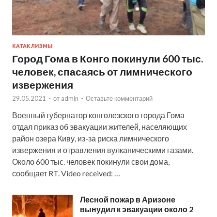
КАТАКЛИЗМЫ
Город Гома в Конго покинули 600 тыс.
человек, спасаясь от лимнического
извержения
29.05.2021
-
от
admin
-
Оставьте комментарий
Военный губернатор конголезского города Гома
отдал приказ об эвакуации жителей, населяющих
район озера Киву, из-за риска лимнического
извержения и отравления вулканическими газами.
Около 600 тыс. человек покинули свои дома,
сообщает RT. Video received: …
Лесной пожар в Аризоне
вынудил к эвакуации около 2