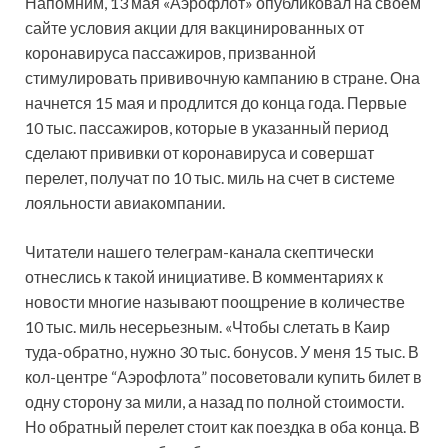
Напомним, 13 мая «Аэрофлот» опубликовал на своем
сайте условия акции для вакцинированных от
коронавируса пассажиров, призванной
стимулировать прививочную кампанию в стране. Она
начнется 15 мая и продлится до конца года. Первые
10 тыс. пассажиров, которые в указанный период
сделают прививки от коронавируса и совершат
перелет, получат по 10 тыс. миль на счет в системе
лояльности авиакомпании.
Читатели нашего телеграм-канала скептически
отнеслись к такой инициативе. В комментариях к
новости многие называют поощрение в количестве
10 тыс. миль несерьезным. «Чтобы слетать в Каир
туда-обратно, нужно 30 тыс. бонусов. У меня 15 тыс. В
кол-центре “Аэрофлота” посоветовали купить билет в
одну сторону за мили, а назад по полной стоимости.
Но обратный перелет стоит как поездка в оба конца. В