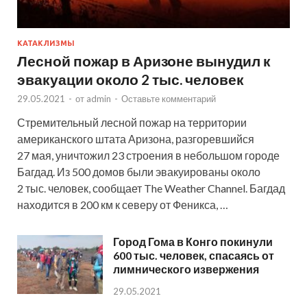
КАТАКЛИЗМЫ
Лесной пожар в Аризоне вынудил к
эвакуации около 2 тыс. человек
29.05.2021
-
от
admin
-
Оставьте комментарий
Стремительный лесной пожар на территории
американского штата Аризона, разгоревшийся
27 мая, уничтожил 23 строения в небольшом городе
Багдад. Из 500 домов были эвакуированы около
2 тыс. человек, сообщает The Weather Channel. Багдад
находится в 200 км к северу от Феникса, …
Город Гома в Конго покинули
600 тыс. человек, спасаясь от
лимнического извержения
29.05.2021