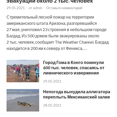
эвакуации около 2 тыс. человек
29.05.2021
-
от
admin
-
Оставьте комментарий
Стремительный лесной пожар на территории
американского штата Аризона, разгоревшийся
27 мая, уничтожил 23 строения в небольшом городе
Багдад. Из 500 домов были эвакуированы около
2 тыс. человек, сообщает The Weather Channel. Багдад
находится в 200 км к северу от Феникса, …
Город Гома в Конго покинули
600 тыс. человек, спасаясь от
лимнического извержения
29.05.2021
Непогода вынудила аллигатора
переплыть Мексиканский залив
28.05.2021