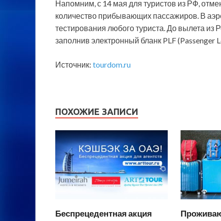
Напомним, с 14 мая для туристов из РФ, отме
количество прибывающих пассажиров. В аэр
тестирования любого туриста. До вылета из 
заполнив электронный бланк PLF (Passenger L
Источник:
tourdom.ru
ПОХОЖИЕ ЗАПИСИ
Беспрецедентная акция
Проживаю