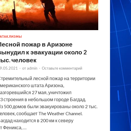
АТАКЛИЗМЫ
Лесной пожар в Аризоне
вынудил к эвакуации около 2
тыс. человек
9.05.2021
-
от
admin
-
Оставьте комментарий
тремительный лесной пожар на территории
мериканского штата Аризона,
азгоревшийся 27 мая, уничтожил
3 строения в небольшом городе Багдад.
з 500 домов были эвакуированы около 2 тыс.
еловек, сообщает The Weather Channel.
агдад находится в 200 км к северу
т Феникса, …