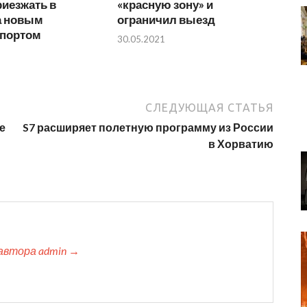
риезжать в
«красную зону» и
а новым
ограничил выезд
спортом
30.05.2021
СЛЕДУЮЩАЯ СТАТЬЯ
е
S7 расширяет полетную программу из России
в Хорватию
автора admin →