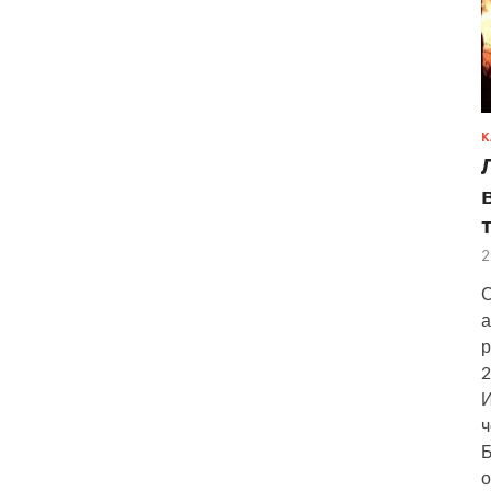
К
2
С
а
р
2
И
ч
Б
о