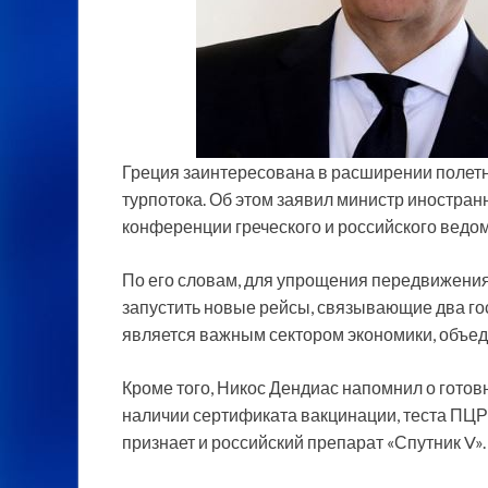
Греция заинтересована в расширении полет
турпотока. Об этом заявил министр иностран
конференции греческого и российского ведо
По его словам, для упрощения передвижени
запустить новые рейсы, связывающие два гос
является важным сектором экономики, объе
Кроме того, Никос Дендиас напомнил о готов
наличии сертификата вакцинации, теста ПЦР
признает и российский препарат «Спутник V».