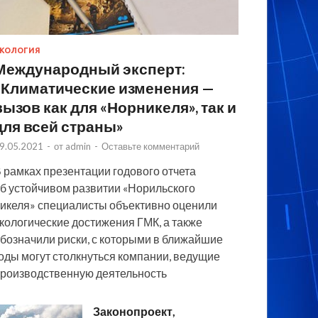
КОЛОГИЯ
Международный эксперт:
«Климатические изменения —
вызов как для «Норникеля», так и
для всей страны»
9.05.2021
-
от
admin
-
Оставьте комментарий
 рамках презентации годового отчета
б устойчивом развитии «Норильского
икеля» специалисты объективно оценили
кологические достижения ГМК, а также
бозначили риски, с которыми в ближайшие
оды могут столкнуться компании, ведущие
роизводственную деятельность
Законопроект,