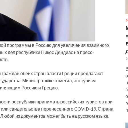
Э
ной программы в Россию для увеличения взаимного
ных дел республики Никос Дендиас на пресс-
мств.
2
В
я
граждан обеих стран власти Греции предлагают
о
ударства. Министр также отметил, что туризм
н
диняющим Россию и Грецию.
э
о
ности республики принимать российских туристов при
г
 или свидетельства перенесенного COVID-19. Страна
п
 Любой из документов может быть на русском языке.