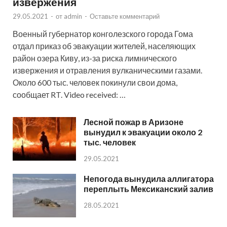
извержения
29.05.2021
-
от
admin
-
Оставьте комментарий
Военный губернатор конголезского города Гома
отдал приказ об эвакуации жителей, населяющих
район озера Киву, из-за риска лимнического
извержения и отравления вулканическими газами.
Около 600 тыс. человек покинули свои дома,
сообщает RT. Video received: …
Лесной пожар в Аризоне
вынудил к эвакуации около 2
тыс. человек
29.05.2021
Непогода вынудила аллигатора
переплыть Мексиканский залив
28.05.2021