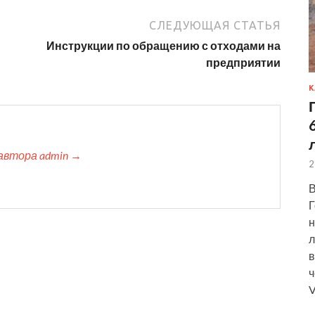
СЛЕДУЮЩАЯ СТАТЬЯ
Инструкции по обращению с отходами на
предприятии
К
автора admin →
2
В
Г
н
л
в
ч
V