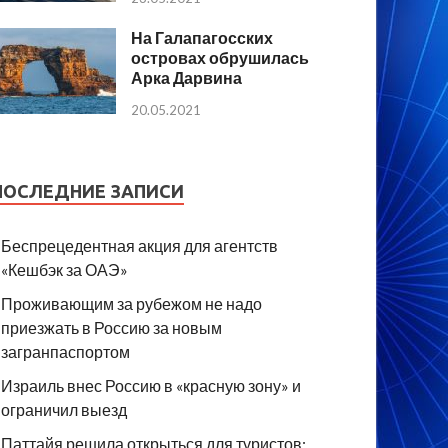
На Галапагосских
островах обрушилась
Арка Дарвина
20.05.2021
ПОСЛЕДНИЕ ЗАПИСИ
Беспрецедентная акция для агентств
«Кешбэк за ОАЭ»
Проживающим за рубежом не надо
приезжать в Россию за новым
загранпаспортом
Израиль внес Россию в «красную зону» и
ограничил выезд
Паттайя решила открыться для туристов: