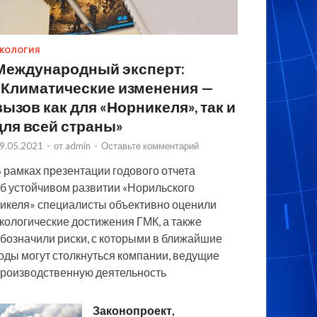
КОЛОГИЯ
Международный эксперт:
«Климатические изменения —
вызов как для «Норникеля», так и
для всей страны»
9.05.2021
-
от
admin
-
Оставьте комментарий
 рамках презентации годового отчета
б устойчивом развитии «Норильского
икеля» специалисты объективно оценили
кологические достижения ГМК, а также
бозначили риски, с которыми в ближайшие
оды могут столкнуться компании, ведущие
роизводственную деятельность
Законопроект,