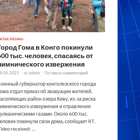
АТАКЛИЗМЫ
Город Гома в Конго покинули
600 тыс. человек, спасаясь от
лимнического извержения
9.05.2021
-
от
admin
-
Оставьте комментарий
оенный губернатор конголезского города
ома отдал приказ об эвакуации жителей,
аселяющих район озера Киву, из-за риска
имнического извержения и отравления
улканическими газами. Около 600 тыс.
еловек покинули свои дома, сообщает RT.
ideo received: …