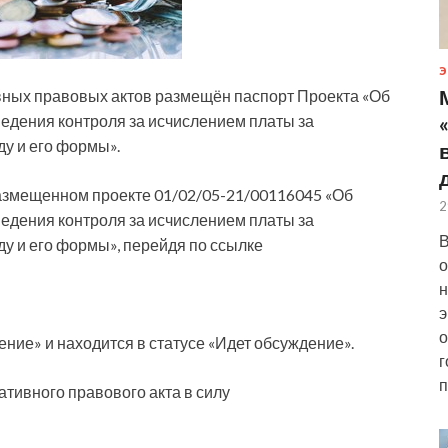
Э
ных правовых актов размещён паспорт Проекта «Об
едения контроля за исчислением платы за
у и его формы».
азмещенном проекте 01/02/05-21/00116045 «Об
2
едения контроля за исчислением платы за
В
у и его формы», перейдя по ссылке
о
н
э
о
ние» и находится в статусе «Идет обсуждение».
г
п
тивного правового акта в силу