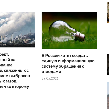
ект,
В России хотят создать
нный на
единую информационную
ование
систему обращения с
, связанных с
отходами
нием выбросов
29.05.2021
х газов,
ен ко второму