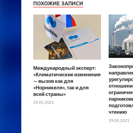
ПОХОЖИЕ ЗАПИСИ
Законопро
Международный эксперт:
направле
«Климатические изменения
урегулир
— вызов как для
отношений
«Норникеля», так и для
ограниче
всей страны»
парниковы
29.05.2021
подготовл
чтению
29.05.2021