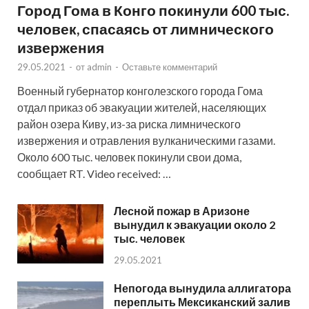
Город Гома в Конго покинули 600 тыс.
человек, спасаясь от лимнического
извержения
29.05.2021
-
от
admin
-
Оставьте комментарий
Военный губернатор конголезского города Гома
отдал приказ об эвакуации жителей, населяющих
район озера Киву, из-за риска лимнического
извержения и отравления вулканическими газами.
Около 600 тыс. человек покинули свои дома,
сообщает RT. Video received: …
Лесной пожар в Аризоне
вынудил к эвакуации около 2
тыс. человек
29.05.2021
Непогода вынудила аллигатора
переплыть Мексиканский залив