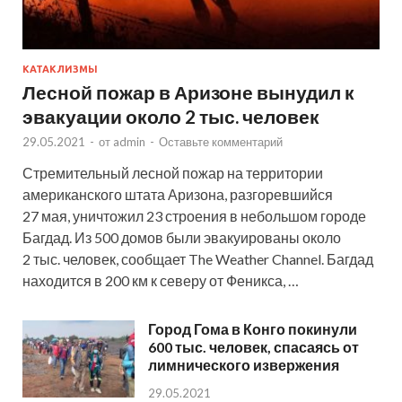
КАТАКЛИЗМЫ
Лесной пожар в Аризоне вынудил к
эвакуации около 2 тыс. человек
29.05.2021
-
от
admin
-
Оставьте комментарий
Стремительный лесной пожар на территории
американского штата Аризона, разгоревшийся
27 мая, уничтожил 23 строения в небольшом городе
Багдад. Из 500 домов были эвакуированы около
2 тыс. человек, сообщает The Weather Channel. Багдад
находится в 200 км к северу от Феникса, …
Город Гома в Конго покинули
600 тыс. человек, спасаясь от
лимнического извержения
29.05.2021