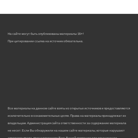
На сайте могут быть опубликованы материалы 18+!
При цитировании ссылка на источник обязательна.
Все материалы на данном сайте взяты из открытых источников и предоставляются
исключительно в ознакомительных целях. Права на материалы принадлежат их
владельцам. Администрация сайта ответственности за содержание материала
не несет. Если Вы обнаружили на нашем сайте материалы, которые нарушают
авторские права, принадлежащие Вам, Вашей компании или организации,