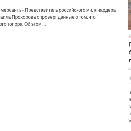
ммерсантъ» Представитель российского миллиардера
аила Прохорова опроверг данные о том, что
го топора. Об этом …
К
О
В
Г
н
л
в
ч
V