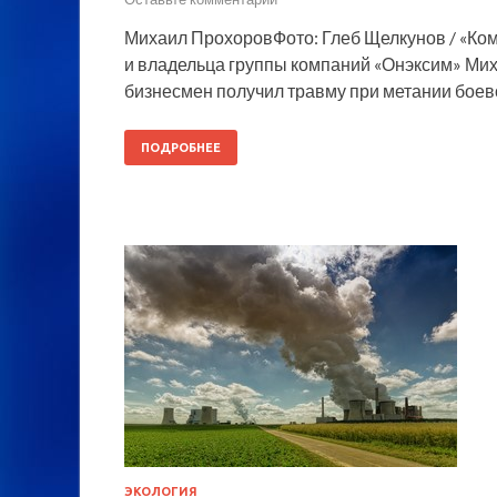
Михаил ПрохоровФото: Глеб Щелкунов / «Ко
и владельца группы компаний «Онэксим» Мих
бизнесмен получил травму при метании боево
ПОДРОБНЕЕ
ЭКОЛОГИЯ