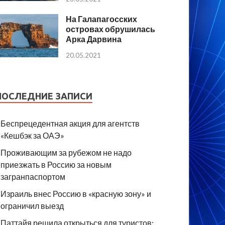
На Галапагосских
островах обрушилась
Арка Дарвина
20.05.2021
ПОСЛЕДНИЕ ЗАПИСИ
Беспрецедентная акция для агентств
«Кешбэк за ОАЭ»
Проживающим за рубежом не надо
приезжать в Россию за новым
загранпаспортом
Израиль внес Россию в «красную зону» и
ограничил выезд
Паттайя решила открыться для туристов: