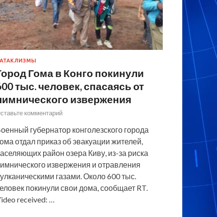
АТАКЛИЗМЫ
Город Гома в Конго покинули
600 тыс. человек, спасаясь от
лимнического извержения
ставьте комментарий
оенный губернатор конголезского города
ома отдал приказ об эвакуации жителей,
аселяющих район озера Киву, из-за риска
имнического извержения и отравления
улканическими газами. Около 600 тыс.
еловек покинули свои дома, сообщает RT.
ideo received: …