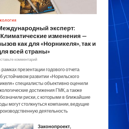
КОЛОГИЯ
Международный эксперт:
«Климатические изменения —
вызов как для «Норникеля», так и
для всей страны»
ставьте комментарий
 рамках презентации годового отчета
б устойчивом развитии «Норильского
икеля» специалисты объективно оценили
кологические достижения ГМК, а также
бозначили риски, с которыми в ближайшие
оды могут столкнуться компании, ведущие
роизводственную деятельность
Законопроект,