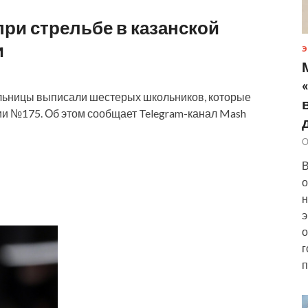
ри стрельбе в казанской
и
Э
ольницы выписали шестерых школьников, которые
ии №175. Об этом сообщает Telegram-канал Mash
О
В
о
н
э
о
г
п