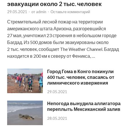
эвакуации около 2 тыс. человек
29.05.2021
-
от
admin
-
Оставьте комментарий
Стремительный лесной пожар на территории
американского штата Аризона, разгоревшийся
27 мая, уничтожил 23 строения в небольшом городе
Багдад. Из 500 домов были эвакуированы около
2 тыс. человек, сообщает The Weather Channel. Багдад
находится в 200 км к северу от Феникса, …
Город Гома в Конго покинули
600 тыс. человек, спасаясь от
лимнического извержения
29.05.2021
Непогода вынудила аллигатора
переплыть Мексиканский залив
28.05.2021