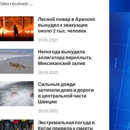
ideo received: …
Лесной пожар в Аризоне
вынудил к эвакуации
около 2 тыс. человек
29.05.2021
Непогода вынудила
аллигатора переплыть
Мексиканский залив
28.05.2021
Сильные дожди
затопили дома и дороги
в центральной части
Швеции
28.05.2021
Экстремальная погода в
Китае привела к смерти