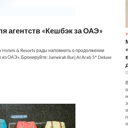
я агентств «Кешбэк за ОАЭ»
Э
 Hotels & Resorts рады напомнить о продолжении
из ОАЭ». Бронируйте: Jumeirah Burj Al Arab 5* Deluxe
О
В
о
н
э
о
г
п