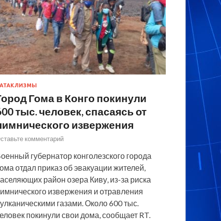
АТАКЛИЗМЫ
Город Гома в Конго покинули
600 тыс. человек, спасаясь от
лимнического извержения
ставьте комментарий
оенный губернатор конголезского города
ома отдал приказ об эвакуации жителей,
аселяющих район озера Киву, из-за риска
имнического извержения и отравления
улканическими газами. Около 600 тыс.
еловек покинули свои дома, сообщает RT.