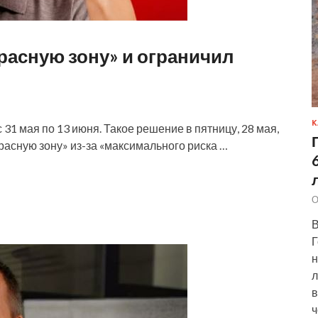
расную зону» и ограничил
К
 31 мая по 13 июня. Такое решение в пятницу, 28 мая,
расную зону» из-за «максимального риска …
О
В
Г
н
л
в
ч