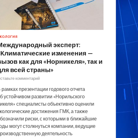
КОЛОГИЯ
Международный эксперт:
«Климатические изменения —
вызов как для «Норникеля», так и
для всей страны»
ставьте комментарий
 рамках презентации годового отчета
б устойчивом развитии «Норильского
икеля» специалисты объективно оценили
кологические достижения ГМК, а также
бозначили риски, с которыми в ближайшие
оды могут столкнуться компании, ведущие
роизводственную деятельность