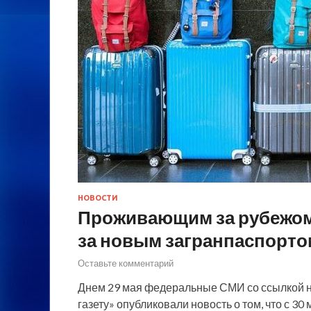
НОВОСТИ
Проживающим за рубежом 
за новым загранпаспорто
Оставьте комментарий
Днем 29 мая федеральные СМИ со ссылкой 
газету» опубликовали новость о том, что с 30