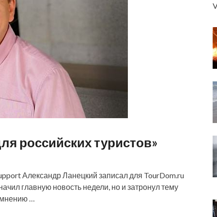
V
для российских туристов»
Support Александр Ланецкий записал для TourDom.ru
начил главную новость недели, но и затронул тему
 мнению …