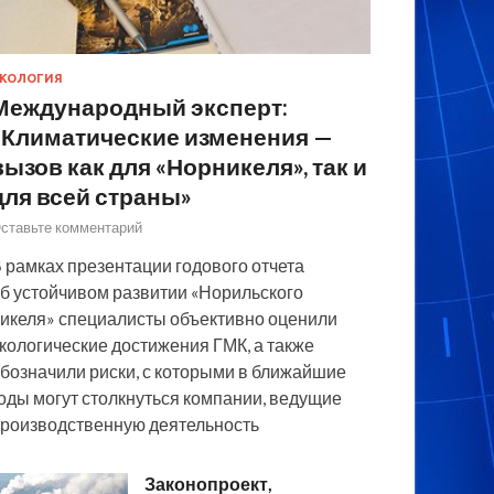
КОЛОГИЯ
Международный эксперт:
«Климатические изменения —
вызов как для «Норникеля», так и
для всей страны»
ставьте комментарий
 рамках презентации годового отчета
б устойчивом развитии «Норильского
икеля» специалисты объективно оценили
кологические достижения ГМК, а также
бозначили риски, с которыми в ближайшие
оды могут столкнуться компании, ведущие
роизводственную деятельность
Законопроект,