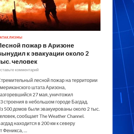
АТАКЛИЗМЫ
Лесной пожар в Аризоне
вынудил к эвакуации около 2
тыс. человек
ставьте комментарий
тремительный лесной пожар на территории
мериканского штата Аризона,
азгоревшийся 27 мая, уничтожил
3 строения в небольшом городе Багдад.
з 500 домов были эвакуированы около 2 тыс.
еловек, сообщает The Weather Channel.
агдад находится в 200 км к северу
т Феникса, …