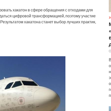
овать хакатон в сфере обращения с отходами для
аться цифровой трансформацией, поэтому участие
Э
Результатом хакатона станет выбор лучших практик,
О
В
о
н
э
о
г
п