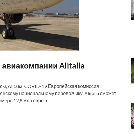
авиакомпании Alitalia
ансы, Alitalia, COVID-19 Европейская комиссия
нскому национальному перевозчику. Alitalia сможет
змере 12,8 млн евро в …