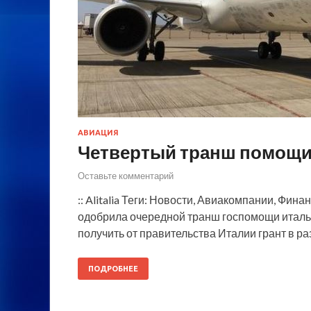
АВИАЦИЯ
Четвертый транш помощи 
Оставьте комментарий
:: Alitalia Теги: Новости, Авиакомпании, Фин
одобрила очередной транш госпомощи италья
получить от правительства Италии грант в ра
ПОДРОБНЕЕ