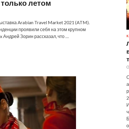
т только летом
ставка Arabian Travel Market 2021 (ATM).
енденции проявили себя на этом крупном
 Андрей Зорин рассказал, что …
К
О
С
а
р
2
И
ч
Б
о