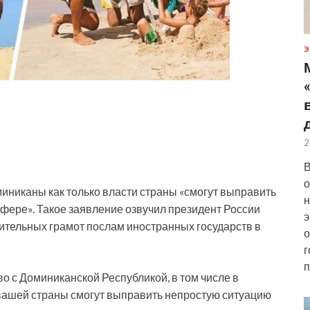
Э
2
В
о
иниканы как только власти страны «смогут выправить
н
фере». Такое заявление озвучил президент России
э
ительных грамот послам иностранных
государств в
о
г
п
о с Доминиканской Республикой, в том числе в
 вашей страны смогут выправить непростую ситуацию