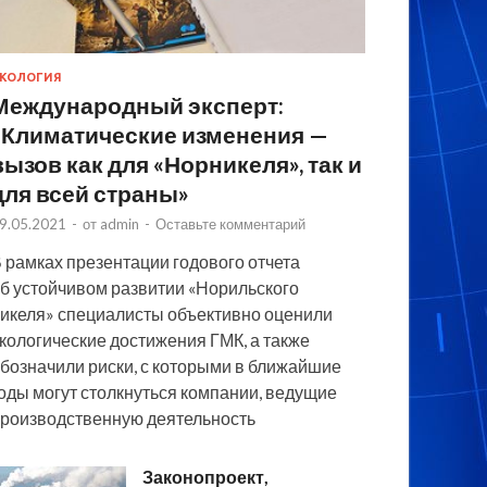
КОЛОГИЯ
Международный эксперт:
«Климатические изменения —
вызов как для «Норникеля», так и
для всей страны»
9.05.2021
-
от
admin
-
Оставьте комментарий
 рамках презентации годового отчета
б устойчивом развитии «Норильского
икеля» специалисты объективно оценили
кологические достижения ГМК, а также
бозначили риски, с которыми в ближайшие
оды могут столкнуться компании, ведущие
роизводственную деятельность
Законопроект,