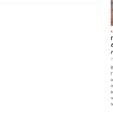
К
2
В
Г
н
л
в
ч
V