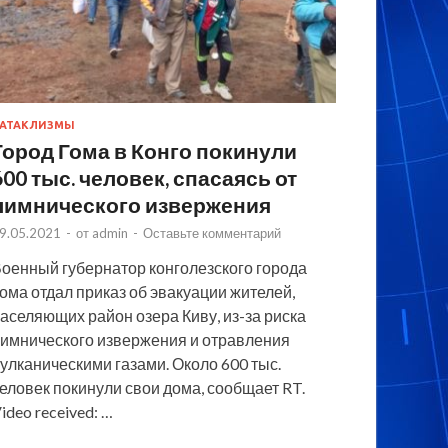
АТАКЛИЗМЫ
Город Гома в Конго покинули
600 тыс. человек, спасаясь от
лимнического извержения
9.05.2021
-
от
admin
-
Оставьте комментарий
оенный губернатор конголезского города
ома отдал приказ об эвакуации жителей,
аселяющих район озера Киву, из-за риска
имнического извержения и отравления
улканическими газами. Около 600 тыс.
еловек покинули свои дома, сообщает RT.
ideo received: …