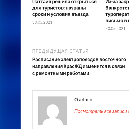
Паттайя решила открыться
Из-за зак
для туристов: названы
банкротс
сроки и условия въезда
туропера
письмо в
30.05.2021
30.05.2021
ПРЕДЫДУЩАЯ СТАТЬЯ
Расписание электропоездов восточного
направления КрасЖД изменится в связи
с ремонтными работами
О admin
Посмотреть все записи 