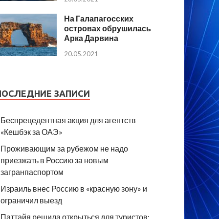
На Галапагосских
островах обрушилась
Арка Дарвина
20.05.2021
ПОСЛЕДНИЕ ЗАПИСИ
Беспрецедентная акция для агентств
«Кешбэк за ОАЭ»
Проживающим за рубежом не надо
приезжать в Россию за новым
загранпаспортом
Израиль внес Россию в «красную зону» и
ограничил выезд
Паттайя решила открыться для туристов: