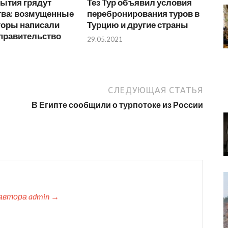
рытия грядут
Тез Тур объявил условия
тва: возмущенные
перебронирования туров в
торы написали
Турцию и другие страны
 правительство
29.05.2021
СЛЕДУЮЩАЯ СТАТЬЯ
В Египте сообщили о турпотоке из России
автора admin →