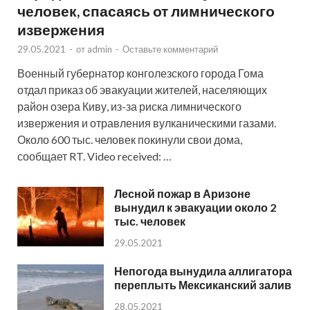
человек, спасаясь от лимнического
извержения
29.05.2021
-
от
admin
-
Оставьте комментарий
Военный губернатор конголезского города Гома
отдал приказ об эвакуации жителей, населяющих
район озера Киву, из-за риска лимнического
извержения и отравления вулканическими газами.
Около 600 тыс. человек покинули свои дома,
сообщает RT. Video received: …
Лесной пожар в Аризоне
вынудил к эвакуации около 2
тыс. человек
29.05.2021
Непогода вынудила аллигатора
переплыть Мексиканский залив
28.05.2021