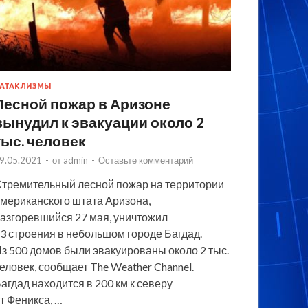
АТАКЛИЗМЫ
Лесной пожар в Аризоне
вынудил к эвакуации около 2
тыс. человек
9.05.2021
-
от
admin
-
Оставьте комментарий
тремительный лесной пожар на территории
мериканского штата Аризона,
азгоревшийся 27 мая, уничтожил
3 строения в небольшом городе Багдад.
з 500 домов были эвакуированы около 2 тыс.
еловек, сообщает The Weather Channel.
агдад находится в 200 км к северу
т Феникса, …