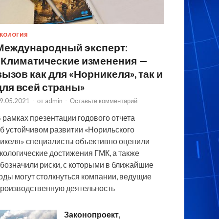
КОЛОГИЯ
Международный эксперт:
«Климатические изменения —
вызов как для «Норникеля», так и
для всей страны»
9.05.2021
-
от
admin
-
Оставьте комментарий
 рамках презентации годового отчета
б устойчивом развитии «Норильского
икеля» специалисты объективно оценили
кологические достижения ГМК, а также
бозначили риски, с которыми в ближайшие
оды могут столкнуться компании, ведущие
роизводственную деятельность
Законопроект,