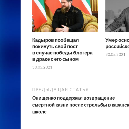
Кадыров пообещал
Умер осн
покинуть свой пост
российск
в случае победы блогера
30.05.2021
в драке с его сыном
30.05.2021
ПРЕДЫДУЩАЯ СТАТЬЯ
Онищенко поддержал возвращение
смертной казни после стрельбы в казанс
школе