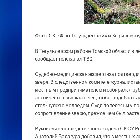
Фото: СК РФ по Тегульдетскому и Зырянском
В Тегульдетском районе Томской области в л
сообщает телеканал ТВ2.
Судебно-медицинская экспертиза подтвердил
зверя. В следственном комитете журналиста
местным предпринимателем и собирался руби
лесничества выехал в лес, чтобы подобрать 
столкнулся с медведем. Судя по телесным п
сопротивление зверю, прежде чем был расте
Руководитель следственного отдела СК СУ Р
Анатолий Балагура добавил, что в местных л