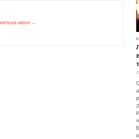
автора admin →
К
2
С
а
р
2
И
ч
Б
о