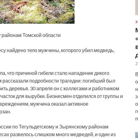
Э
у районам Томской области
есу найдено тело мужчины, которого убил медведь,
2
а, что причиной гибели стало нападение
дикого
В
м рассказали подробности трагедии: погибший был
о
ть деревья. 30 апреля он с коллегами и работником
н
участок для вырубки. Бизнесмен отделился от группы и
э
овреждениям, мужчина оказал активное
о
г
рзан.
п
оссии по Тегульдетскому и Зырянскому районам
есах развелось слишком много медведей, и один из