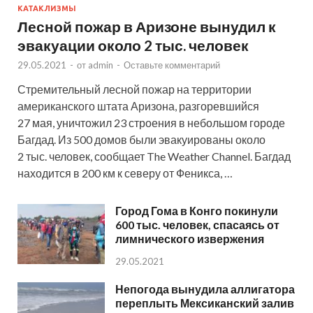
КАТАКЛИЗМЫ
Лесной пожар в Аризоне вынудил к
эвакуации около 2 тыс. человек
29.05.2021
-
от
admin
-
Оставьте комментарий
Стремительный лесной пожар на территории
американского штата Аризона, разгоревшийся
27 мая, уничтожил 23 строения в небольшом городе
Багдад. Из 500 домов были эвакуированы около
2 тыс. человек, сообщает The Weather Channel. Багдад
находится в 200 км к северу от Феникса, …
Город Гома в Конго покинули
600 тыс. человек, спасаясь от
лимнического извержения
29.05.2021
Непогода вынудила аллигатора
переплыть Мексиканский залив