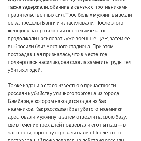
также задержали, обвинив в связях с противниками
правительственных сил. Трое белых мужчин вывезли
ее за пределы Банги и изнасиловали. После этого
женщину на протяжении нескольких часов
продолжали насиловать уже военные ЦАР, затем ее
выбросили близ местного стадиона. При этом
пострадавшая призналась, что в месте, где
подверглась насилию, она смогла заметить груды тел
убитых людей.
Также изданию стало известно о причастности
россиян к убийству уличного торговца из города
Бамбари, в котором находится одна из баз
наемников. Как рассказал брат убитого, наемники
арестовали мужчину, а затем отвезли на свою базу,
где в течение трех дней подвергали его пыткам — в
частности, торговцу отрезали палец. После этого
пострадавший пожаловался на действия россиян