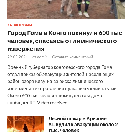
КАТАКЛИЗМЫ
Город Гома в Конго покинули 600 тыс.
человек, спасаясь от лимнического
извержения
29.05.2021
-
от
admin
-
Оставьте комментарий
Военный губернатор конголезского города Гома
отдал приказ об эвакуации жителей, населяющих
район озера Киву, из-за риска лимнического
извержения и отравления вулканическими газами.
Около 600 тыс. человек покинули свои дома,
сообщает RT. Video received: …
Лесной пожар в Аризоне
вынудил к эвакуации около 2
тыс. человек