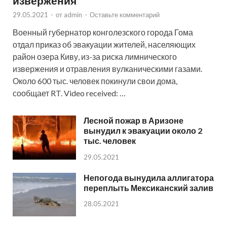
извержения
29.05.2021
-
от
admin
-
Оставьте комментарий
Военный губернатор конголезского города Гома
отдал приказ об эвакуации жителей, населяющих
район озера Киву, из-за риска лимнического
извержения и отравления вулканическими газами.
Около 600 тыс. человек покинули свои дома,
сообщает RT. Video received: …
Лесной пожар в Аризоне
вынудил к эвакуации около 2
тыс. человек
29.05.2021
Непогода вынудила аллигатора
переплыть Мексиканский залив
28.05.2021