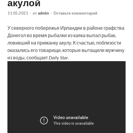
акулой
11.05.2021
-
от
admin
-
Оставьте комментарий
У северного побережья Ирландии в районе графства
Донегол во время рыбалки из каяка выпал рыбак,
ловивший на приманку акулу. К счастью, поблизости
оказались его товарищи, которые вытащили мужчину
из воды, сообщает
Daily Star
.