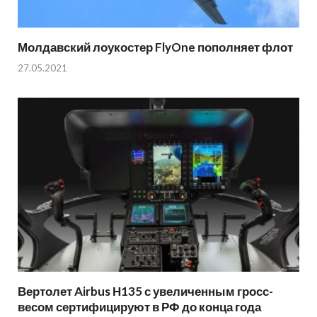
Молдавский лоукостер FlyOne пополняет флот
27.05.2021
Вертолет Airbus Н135 с увеличенным гросс-
весом сертифицируют в РФ до конца года