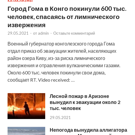
КАТАКЛИЗМЫ
Город Гома в Конго покинули 600 тыс.
человек, спасаясь от лимнического
извержения
29.05.2021
-
от
admin
-
Оставьте комментарий
Военный губернатор конголезского города Гома
отдал приказ об эвакуации жителей, населяющих
район озера Киву, из-за риска лимнического
извержения и отравления вулканическими газами.
Около 600 тыс. человек покинули свои дома,
сообщает RT. Video received: …
Лесной пожар в Аризоне
вынудил к эвакуации около 2
тыс. человек
29.05.2021
Непогода вынудила аллигатора