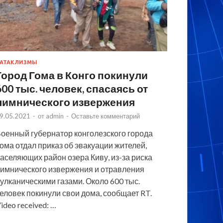
АТАКЛИЗМЫ
Город Гома в Конго покинули
600 тыс. человек, спасаясь от
лимнического извержения
9.05.2021
-
от
admin
-
Оставьте комментарий
оенный губернатор конголезского города
ома отдал приказ об эвакуации жителей,
аселяющих район озера Киву, из-за риска
имнического извержения и отравления
улканическими газами. Около 600 тыс.
еловек покинули свои дома, сообщает RT.
ideo received: …