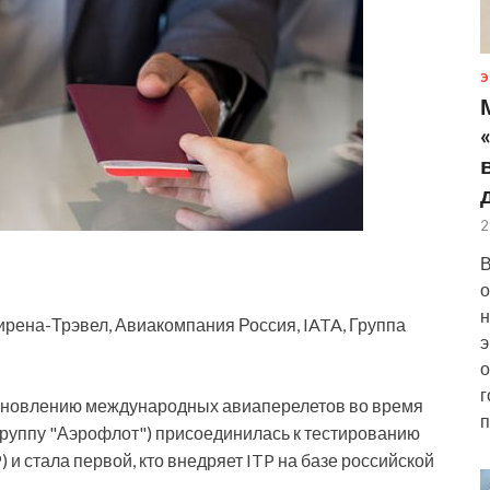
Э
2
В
о
н
 Сирена-Трэвел, Авиакомпания Россия, IATA, Группа
э
о
г
обновлению международных авиаперелетов во время
п
группу "Аэрофлот") присоединилась к тестированию
 и стала первой, кто внедряет ITP на базе российской