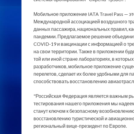
Мобильное приложение IATA Travel Pass — э
Международной ассоциацией воздушного тра
данных пассажира, национальных правил, к
пандемии. Предлагаемое решение объединит
COVID-19 и вакцинации с информацией о тре
на свои территории. Также в приложении бу
той или иной стране лабораториях, в которы
разработчиков, мобильное приложение суще
перелетов, сделает их более удобными для п
способствовать восстановлению авиаотрасл
"Российская Федерация является важным ры
тестирования нашего приложения мы надее
станут ключом к безопасному возобновлени
восстановлению туристической и авиационно
региональный вице-президент по Европе.