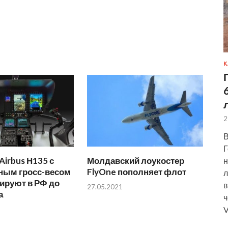
К
2
В
Г
Airbus Н135 с
Молдавский лоукостер
н
ным гросс-весом
FlyOne пополняет флот
л
ируют в РФ до
в
27.05.2021
а
ч
V