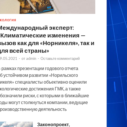
КОЛОГИЯ
Международный эксперт:
«Климатические изменения —
вызов как для «Норникеля», так и
для всей страны»
9.05.2021
-
от
admin
-
Оставьте комментарий
 рамках презентации годового отчета
б устойчивом развитии «Норильского
икеля» специалисты объективно оценили
кологические достижения ГМК, а также
бозначили риски, с которыми в ближайшие
оды могут столкнуться компании, ведущие
роизводственную деятельность
Законопроект,