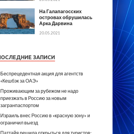
На Галапагосских
островах обрушилась
Арка Дарвина
20.05.2021
ПОСЛЕДНИЕ ЗАПИСИ
Беспрецедентная акция для агентств
«Кешбэк за ОАЭ»
Проживающим за рубежом не надо
приезжать в Россию за новым
загранпаспортом
Израиль внес Россию в «красную зону» и
ограничил выезд
Паттайя решила открыться для туристов: