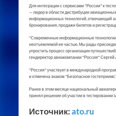
Для интеграции с сервисами "России" к тес
— лидер в области дистрибуции авиационных
информационных технологий, отвечающий за
бронирования, продажи билетов и регистрац
"Современные информационные технологии 
неотъемлемой ее частью. Мы рады присоедини
упростить процесс организации путешествий
гендиректор авиакомпании "Россия" Сергей 
"Россия" участвует в международной програм
и отмечена знаком "Безопасное гостеприимств
Ранее в этом месяце национальный авиаперев
принял решение об участии в тестировании IA
Источник:
ato.ru