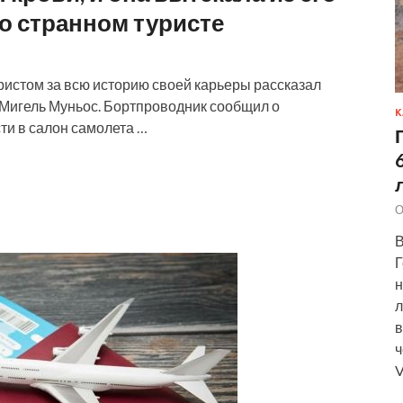
 о странном туристе
ристом за всю историю своей карьеры рассказал
Мигель Муньос. Бортпроводник сообщил о
К
ти в салон самолета …
О
В
Г
н
л
в
ч
V