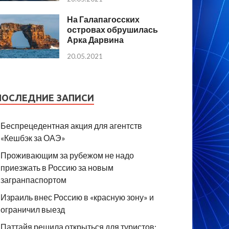
На Галапагосских
островах обрушилась
Арка Дарвина
20.05.2021
ПОСЛЕДНИЕ ЗАПИСИ
Беспрецедентная акция для агентств
«Кешбэк за ОАЭ»
Проживающим за рубежом не надо
приезжать в Россию за новым
загранпаспортом
Израиль внес Россию в «красную зону» и
ограничил выезд
Паттайя решила открыться для туристов: