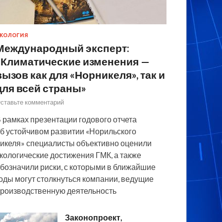
КОЛОГИЯ
Международный эксперт:
«Климатические изменения —
вызов как для «Норникеля», так и
для всей страны»
ставьте комментарий
 рамках презентации годового отчета
б устойчивом развитии «Норильского
икеля» специалисты объективно оценили
кологические достижения ГМК, а также
бозначили риски, с которыми в ближайшие
оды могут столкнуться компании, ведущие
роизводственную деятельность
Законопроект,