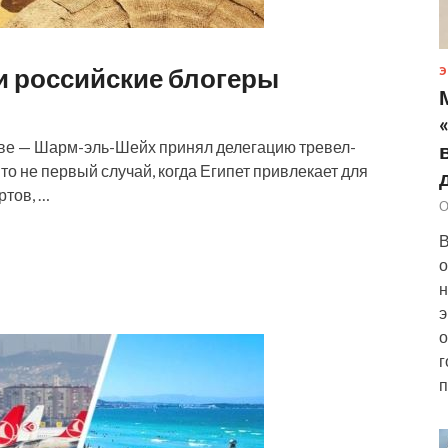
и российские блогеры
Э
ве — Шарм-эль-Шейх принял делегацию тревел-
 Это не первый случай, когда Египет привлекает для
ртов, …
О
В
о
н
э
о
г
п