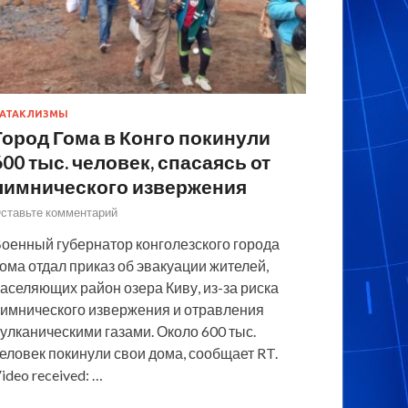
АТАКЛИЗМЫ
Город Гома в Конго покинули
600 тыс. человек, спасаясь от
лимнического извержения
ставьте комментарий
оенный губернатор конголезского города
ома отдал приказ об эвакуации жителей,
аселяющих район озера Киву, из-за риска
имнического извержения и отравления
улканическими газами. Около 600 тыс.
еловек покинули свои дома, сообщает RT.
ideo received: …