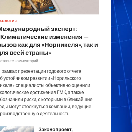
КОЛОГИЯ
Международный эксперт:
«Климатические изменения —
вызов как для «Норникеля», так и
для всей страны»
ставьте комментарий
 рамках презентации годового отчета
б устойчивом развитии «Норильского
икеля» специалисты объективно оценили
кологические достижения ГМК, а также
бозначили риски, с которыми в ближайшие
оды могут столкнуться компании, ведущие
роизводственную деятельность
Законопроект,