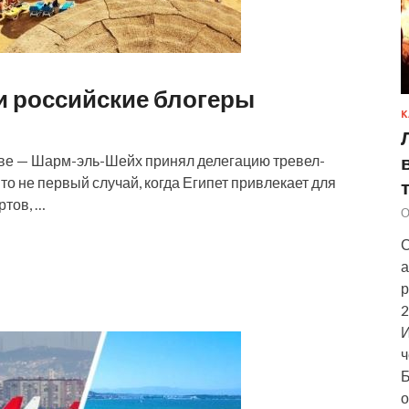
и российские блогеры
К
ве — Шарм-эль-Шейх принял делегацию тревел-
 Это не первый случай, когда Египет привлекает для
ртов, …
О
С
а
р
2
И
ч
Б
о