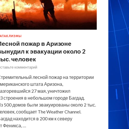
АТАКЛИЗМЫ
Лесной пожар в Аризоне
вынудил к эвакуации около 2
тыс. человек
ставьте комментарий
тремительный лесной пожар на территории
мериканского штата Аризона,
азгоревшийся 27 мая, уничтожил
3 строения в небольшом городе Багдад.
з 500 домов были эвакуированы около 2 тыс.
еловек, сообщает The Weather Channel.
агдад находится в 200 км к северу
т Феникса, …