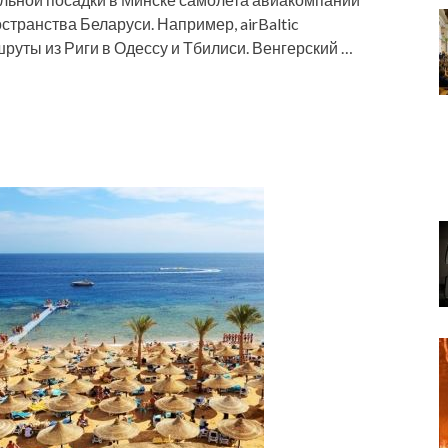
остранства Беларуси. Например, airBaltic
шруты из Риги в Одессу и Тбилиси. Венгерский …