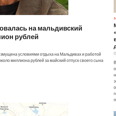
Э
овалась на мальдивский
лион рублей
О
озмущена условиями отдыха на Мальдивах и работой
около миллиона рублей за майский отпуск своего сына
В
о
н
э
о
г
п