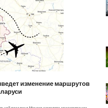
иведет изменение маршрутов
еларуси
льной посадки в Минске самолета авиакомпании